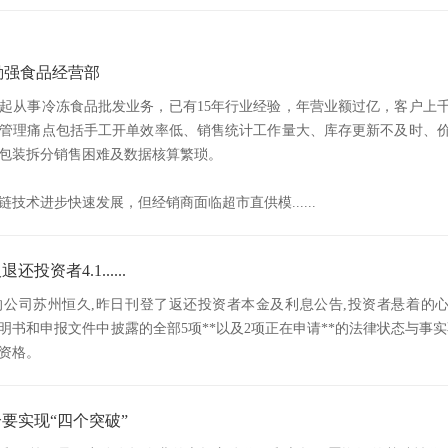
勤强食品经营部
3年起从事冷冻食品批发业务，已有15年行业经验，年营业额过亿，客户上
管理痛点包括手工开单效率低、销售统计工作量大、库存更新不及时、
包装拆分销售困难及数据核算繁琐。
技术进步快速发展，但经销商面临超市直供模......
投资者4.1......
的公司苏州恒久,昨日刊登了返还投资者本金及利息公告,投资者悬着的
明书和申报文件中披露的全部5项**以及2项正在申请**的法律状态与事实
资格。
合要实现“四个突破”