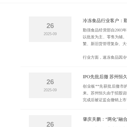
冷冻食品行业客户：
26
勤强食品经营部自200
2025-09
以批发为主、零售为辅。
繁、新旧货管理复杂、大
行业方面，速冻食品因冷链
IPO先批后撤 苏州恒久退还
26
创业板**先获批后撤市
2025-09
来。苏州恒久由于招股说
完成后被证监会撤销上市
肇庆关鹏：“两化”融
26